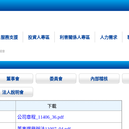
服務支援
投資人專區
利害關係人專區
人力需求
規章
董事會
委員會
內部稽核
法人說明會
下載
公司章程_11406_36.pdf
董事選舉辦法11007_04.pdf